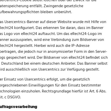
sercentrics-Cookie selbst löschen oder der Zweck für die
atenspeicherung entfällt. Zwingende gesetzliche
ufbewahrungspflichten bleiben unberührt.
as Usercentrics-Banner auf dieser Website wurde mit Hilfe von
Recht24 konfiguriert. Das erkennen Sie daran, dass im Banner
as Logo von eRecht24 auftaucht. Um das eRecht24-Logo im
anner auszuspielen, wird eine Verbindung zum Bildserver von
Recht24 hergestellt. Hierbei wird auch die IP-Adresse
bertragen, die jedoch nur in anonymisierter Form in den Server-
ogs gespeichert wird. Der Bildserver von eRecht24 befindet sich
n Deutschland bei einem deutschen Anbieter. Das Banner selbst
ird ausschließlich von Usercentrics zur Verfügung gestellt.
er Einsatz von Usercentrics erfolgt, um die gesetzlich
orgeschriebenen Einwilligungen für den Einsatz bestimmter
echnologien einzuholen. Rechtsgrundlage hierfür ist Art. 6 Abs.
 lit. c DSGVO.
uftragsverarbeitung