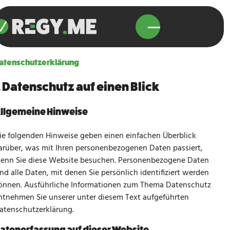
tartseite
atenschutz­erklärung
egy.me
. Datenschutz auf einen Blick
Module
ownloads
llgemeine Hinweise
ontakt
ie folgenden Hinweise geben einen einfachen Überblick
arüber, was mit Ihren personenbezogenen Daten passiert,
Login
enn Sie diese Website besuchen. Personenbezogene Daten
ind alle Daten, mit denen Sie persönlich identifiziert werden
önnen. Ausführliche Informationen zum Thema Datenschutz
ntnehmen Sie unserer unter diesem Text aufgeführten
atenschutzerklärung.
atenerfassung auf dieser Website