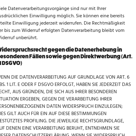
iele Datenverarbeitungsvorgänge sind nur mit Ihrer
usdrücklichen Einwilligung möglich. Sie können eine bereits
rteilte Einwilligung jederzeit widerrufen. Die Rechtmäßigkeit
er bis zum Widerruf erfolgten Datenverarbeitung bleibt vom
iderruf unberührt.
iderspruchsrecht gegen die Datenerhebung in
esonderen Fällen sowie gegen Direktwerbung (Art.
1 DSGVO)
ENN DIE DATENVERARBEITUNG AUF GRUNDLAGE VON ART. 6
BS. 1 LIT. E ODER F DSGVO ERFOLGT, HABEN SIE JEDERZEIT DAS
ECHT, AUS GRÜNDEN, DIE SICH AUS IHRER BESONDEREN
ITUATION ERGEBEN, GEGEN DIE VERARBEITUNG IHRER
ERSONENBEZOGENEN DATEN WIDERSPRUCH EINZULEGEN;
IES GILT AUCH FÜR EIN AUF DIESE BESTIMMUNGEN
ESTÜTZTES PROFILING. DIE JEWEILIGE RECHTSGRUNDLAGE,
UF DENEN EINE VERARBEITUNG BERUHT, ENTNEHMEN SIE
IESER DATENSCHUTZERKLÄRUNG. WENN SIE WIDERSPRUCH