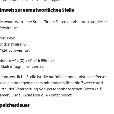
ugriff durch Dritte ist nicht möglich.
inweis zur verantwortlichen Stelle
ie verantwortliche Stelle für die Datenverarbeitung auf dieser
ebsite ist:
hris Payr
ondonstraße 15
7424 Schweinfurt
elefon: +49 (0) 9721 946 996 - 70
-Mail: info@series-zero.eu
erantwortliche Stelle ist die natürliche oder juristische Person,
ie allein oder gemeinsam mit anderen über die Zwecke und
ittel der Verarbeitung von personenbezogenen Daten (z. B.
amen, E-Mail-Adressen o. Ä.) entscheidet.
peicherdauer