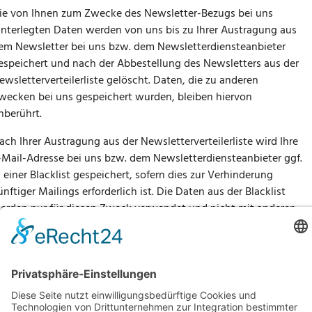
ie von Ihnen zum Zwecke des Newsletter-Bezugs bei uns
interlegten Daten werden von uns bis zu Ihrer Austragung aus
em Newsletter bei uns bzw. dem Newsletterdiensteanbieter
espeichert und nach der Abbestellung des Newsletters aus der
ewsletterverteilerliste gelöscht. Daten, die zu anderen
wecken bei uns gespeichert wurden, bleiben hiervon
nberührt.
ach Ihrer Austragung aus der Newsletterverteilerliste wird Ihre
-Mail-Adresse bei uns bzw. dem Newsletterdiensteanbieter ggf.
n einer Blacklist gespeichert, sofern dies zur Verhinderung
ünftiger Mailings erforderlich ist. Die Daten aus der Blacklist
erden nur für diesen Zweck verwendet und nicht mit anderen
aten zusammengeführt. Dies dient sowohl Ihrem Interesse als
uch unserem Interesse an der Einhaltung der gesetzlichen
orgaben beim Versand von Newslettern (berechtigtes Interesse
m Sinne des Art. 6 Abs. 1 lit. f DSGVO). Die Speicherung in der
lacklist ist zeitlich nicht befristet.
Sie können der Speicherung
idersprechen, sofern Ihre Interessen unser berechtigtes