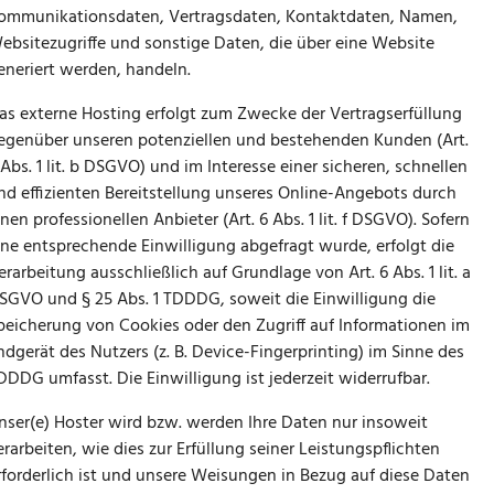
ommunikationsdaten, Vertragsdaten, Kontaktdaten, Namen,
ebsitezugriffe und sonstige Daten, die über eine Website
eneriert werden, handeln.
as externe Hosting erfolgt zum Zwecke der Vertragserfüllung
egenüber unseren potenziellen und bestehenden Kunden (Art.
 Abs. 1 lit. b DSGVO) und im Interesse einer sicheren, schnellen
nd effizienten Bereitstellung unseres Online-Angebots durch
inen professionellen Anbieter (Art. 6 Abs. 1 lit. f DSGVO). Sofern
ine entsprechende Einwilligung abgefragt wurde, erfolgt die
erarbeitung ausschließlich auf Grundlage von Art. 6 Abs. 1 lit. a
SGVO und § 25 Abs. 1 TDDDG, soweit die Einwilligung die
peicherung von Cookies oder den Zugriff auf Informationen im
ndgerät des Nutzers (z. B. Device-Fingerprinting) im Sinne des
DDDG umfasst. Die Einwilligung ist jederzeit widerrufbar.
nser(e) Hoster wird bzw. werden Ihre Daten nur insoweit
erarbeiten, wie dies zur Erfüllung seiner Leistungspflichten
rforderlich ist und unsere Weisungen in Bezug auf diese Daten