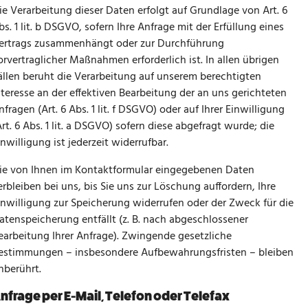
ie Verarbeitung dieser Daten erfolgt auf Grundlage von Art. 6
bs. 1 lit. b DSGVO, sofern Ihre Anfrage mit der Erfüllung eines
ertrags zusammenhängt oder zur Durchführung
orvertraglicher Maßnahmen erforderlich ist. In allen übrigen
ällen beruht die Verarbeitung auf unserem berechtigten
nteresse an der effektiven Bearbeitung der an uns gerichteten
nfragen (Art. 6 Abs. 1 lit. f DSGVO) oder auf Ihrer Einwilligung
Art. 6 Abs. 1 lit. a DSGVO) sofern diese abgefragt wurde; die
inwilligung ist jederzeit widerrufbar.
ie von Ihnen im Kontaktformular eingegebenen Daten
erbleiben bei uns, bis Sie uns zur Löschung auffordern, Ihre
inwilligung zur Speicherung widerrufen oder der Zweck für die
atenspeicherung entfällt (z. B. nach abgeschlossener
earbeitung Ihrer Anfrage). Zwingende gesetzliche
estimmungen – insbesondere Aufbewahrungsfristen – bleiben
nberührt.
nfrage per E-Mail, Telefon oder Telefax